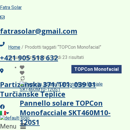
Fatra Solar
fatrasolar@gmail.com
Home
/ Prodotti taggati “TOPCon Monofacial”
+421 905 518 632
Visualizzazione di 1-16 di 23 risultati
TOPCon Monofacial
Partizánska 371/101, 039 01
Turčianske Teplice
Pannello solare TOPCon
Monofacciale SKT460M10-
120S1
Menu