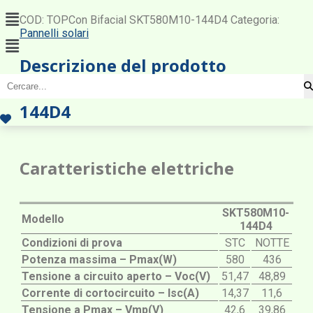
Menu
COD:
TOPCon Bifacial SKT580M10-144D4
Categoria:
Pannelli solari
Menu
Descrizione del prodotto
Pannello solare SKT580M10-
144D4
Caratteristiche elettriche
SKT580M10-
Modello
144D4
Condizioni di prova
STC
NOTTE
Potenza massima – Pmax(W)
580
436
Tensione a circuito aperto – Voc(V)
51,47
48,89
Corrente di cortocircuito – Isc(A)
14,37
11,6
Tensione a Pmax – Vmp(V)
42,6
39,86