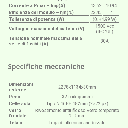
Corrente a Pmax – Imp(A)
13,62
10,94
Efficienza del modulo – ηm(%)
22,45
/
Tolleranza di potenza (W)
(0, +4,99 W)
1500 Vcc
Voltaggio massimo del sistema (V)
(IEC/UL)
Tensione nominale massima della
30A
serie di fusibili (A)
Specifiche meccaniche
Dimensioni
2278x1134x30mm
esterne
Peso
32 chilogrammi
Celle solari
Tipo N 16BB 182mm (2×72 pz)
Vetro
Rivestimento antiriflesso Vetro temperato
frontale
2+2 mm
Telaio
Lega di alluminio anodizzato