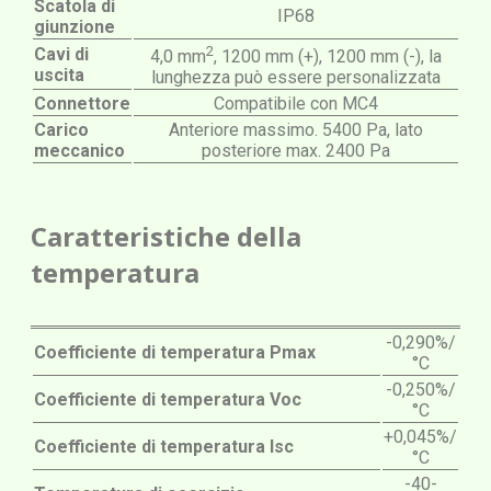
Scatola di
IP68
giunzione
2
Cavi di
4,0 mm
, 1200 mm (+), 1200 mm (-), la
uscita
lunghezza può essere personalizzata
Connettore
Compatibile con MC4
Carico
Anteriore massimo. 5400 Pa, lato
meccanico
posteriore max. 2400 Pa
Caratteristiche della
temperatura
-0,290%/
Coefficiente di temperatura Pmax
°C
-0,250%/
Coefficiente di temperatura Voc
°C
+0,045%/
Coefficiente di temperatura Isc
°C
-40-