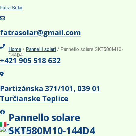
Fatra Solar
fatrasolar@gmail.com
Home
/
Pannelli solari
/ Pannello solare SKT580M10-
144D4
+421 905 518 632
TOPCon Bifacial
TOPCon Bifacial
TOPCon Bifacial
Partizánska 371/101, 039 01
Turčianske Teplice
Pannello solare
SKT580M10-144D4