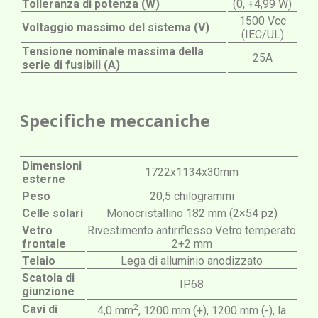
Tolleranza di potenza (W)
(0, +4,99 W)
1500 Vcc
Voltaggio massimo del sistema (V)
(IEC/UL)
Tensione nominale massima della
25A
serie di fusibili (A)
Specifiche meccaniche
Dimensioni
1722x1134x30mm
esterne
Peso
20,5 chilogrammi
Celle solari
Monocristallino 182 mm (2×54 pz)
Vetro
Rivestimento antiriflesso Vetro temperato
frontale
2+2 mm
Telaio
Lega di alluminio anodizzato
Scatola di
IP68
giunzione
2
Cavi di
4,0 mm
, 1200 mm (+), 1200 mm (-), la