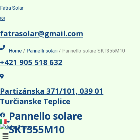
Fatra Solar
fatrasolar@gmail.com
Home
/
Pannelli solari
/ Pannello solare SKT355M10
TOPCon colorato
+421 905 518 632
TOPCon colorato
TOPCon colorato
Partizánska 371/101, 039 01
TOPCon colorato
Turčianske Teplice
Pannello solare
SKT355M10
Menu