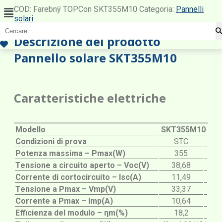
Menu
COD:
Farebný TOPCon SKT355M10
Categoria:
Pannelli
solari
Descrizione del prodotto
Pannello solare SKT355M10
Caratteristiche elettriche
Modello
SKT355M10
Condizioni di prova
STC
Potenza massima – Pmax(W)
355
Tensione a circuito aperto – Voc(V)
38,68
Corrente di cortocircuito – Isc(A)
11,49
Tensione a Pmax – Vmp(V)
33,37
Corrente a Pmax – Imp(A)
10,64
Efficienza del modulo – ηm(%)
18,2