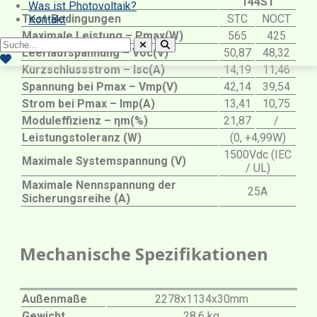
144S1
Was ist Photovoltaik?
Test-Bedingungen
STC
NOCT
Kontakt
Maximale Leistung – Pmax(W)
565
425
Leerlaufspannung – Voc(V)
50,87
48,32
Kurzschlussstrom – Isc(A)
14,19
11,46
Spannung bei Pmax – Vmp(V)
42,14
39,54
Strom bei Pmax – Imp(A)
13,41
10,75
Moduleffizienz – ηm(%)
21,87
/
Leistungstoleranz (W)
(0, +4,99W)
1500Vdc (IEC
Maximale Systemspannung (V)
/ UL)
Maximale Nennspannung der
25A
Sicherungsreihe (A)
Mechanische Spezifikationen
Außenmaße
2278x1134x30mm
Gewicht
28,6 kg