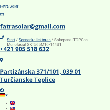
Fatra Solar
fatrasolar@gmail.com
Start
/
Sonnenkollektoren
/ Solarpanel TOPCon
Monofacial SKT565M10-144S1
+421 905 518 632
TOPCon Monofacial
TOPCon Monofacial
Partizánska 371/101, 039 01
Turčianske Teplice
TOPCon Monofacial