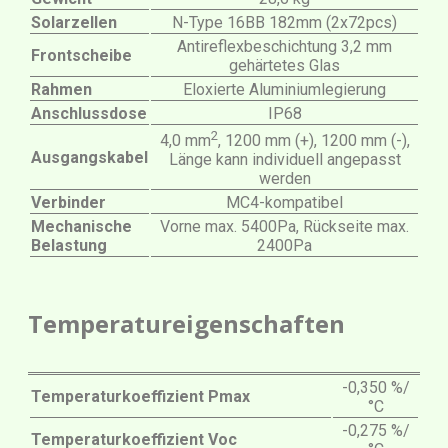
Solarzellen
N-Type 16BB 182mm (2x72pcs)
Antireflexbeschichtung 3,2 mm
Frontscheibe
gehärtetes Glas
Rahmen
Eloxierte Aluminiumlegierung
Anschlussdose
IP68
2
4,0 mm
, 1200 mm (+), 1200 mm (-),
Ausgangskabel
Länge kann individuell angepasst
werden
Verbinder
MC4-kompatibel
Mechanische
Vorne max. 5400Pa, Rückseite max.
Belastung
2400Pa
Temperatureigenschaften
-0,350 %/
Temperaturkoeffizient Pmax
°C
-0,275 %/
Temperaturkoeffizient Voc