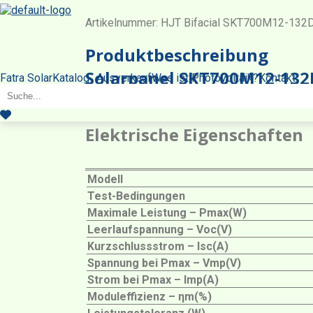
Artikelnummer:
HJT Bifacial SKT700M12-132
Produktbeschreibung
Solarpanel SKT700M12-132
Fatra Solar
Katalog
Ausverkauf
Was ist Photovoltaik?
Kontakt
Elektrische Eigenschaften
Modell
Test-Bedingungen
Maximale Leistung – Pmax(W)
Leerlaufspannung – Voc(V)
Kurzschlussstrom – Isc(A)
Spannung bei Pmax – Vmp(V)
Strom bei Pmax – Imp(A)
Moduleffizienz – ηm(%)