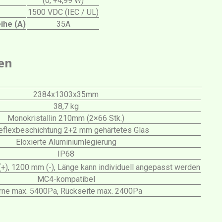
(0, +4,99 W)
1500 VDC (IEC / UL)
ihe (A)
35A
en
2384x1303x35mm
38,7 kg
Monokristallin 210mm (2×66 Stk.)
reflexbeschichtung 2+2 mm gehärtetes Glas
Eloxierte Aluminiumlegierung
IP68
+), 1200 mm (-), Länge kann individuell angepasst werden
MC4-kompatibel
rne max. 5400Pa, Rückseite max. 2400Pa