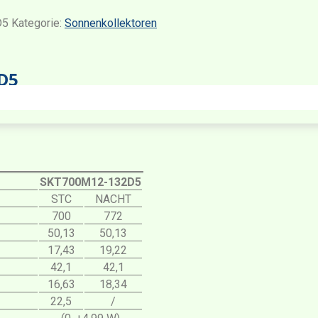
D5
Kategorie:
Sonnenkollektoren
D5
SKT700M12-132D5
STC
NACHT
700
772
50,13
50,13
17,43
19,22
42,1
42,1
16,63
18,34
22,5
/